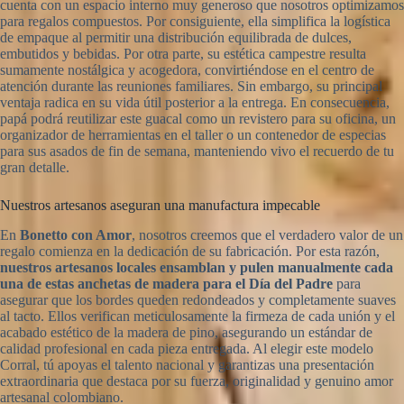
cuenta con un espacio interno muy generoso que nosotros optimizamos
para regalos compuestos. Por consiguiente, ella simplifica la logística
de empaque al permitir una distribución equilibrada de dulces,
embutidos y bebidas. Por otra parte, su estética campestre resulta
sumamente nostálgica y acogedora, convirtiéndose en el centro de
atención durante las reuniones familiares. Sin embargo, su principal
ventaja radica en su vida útil posterior a la entrega. En consecuencia,
papá podrá reutilizar este guacal como un revistero para su oficina, un
organizador de herramientas en el taller o un contenedor de especias
para sus asados de fin de semana, manteniendo vivo el recuerdo de tu
gran detalle.
Nuestros artesanos aseguran una manufactura impecable
En
Bonetto con Amor
, nosotros creemos que el verdadero valor de un
regalo comienza en la dedicación de su fabricación. Por esta razón,
nuestros artesanos locales ensamblan y pulen manualmente cada
una de estas anchetas de madera para el Día del Padre
para
asegurar que los bordes queden redondeados y completamente suaves
al tacto. Ellos verifican meticulosamente la firmeza de cada unión y el
acabado estético de la madera de pino, asegurando un estándar de
calidad profesional en cada pieza entregada. Al elegir este modelo
Corral, tú apoyas el talento nacional y garantizas una presentación
extraordinaria que destaca por su fuerza, originalidad y genuino amor
artesanal colombiano.