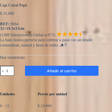
Caja Corral Papá
$
31.000
REF:
9064
32×19.5x15cm
★★★★
★
(1389 Valoraciones) Global 4.87/5:
La base rústica perfecta para celebrar a papá con un detalle
contundente, natural y lleno de estilo. 🪵👔
Hay existencias
Caja
Añadir al carrito
Corral
Papá
cantidad
Unidades
Precio por unidad
6 - 12
$
24.800