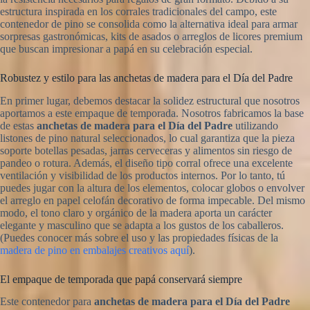
estructura inspirada en los corrales tradicionales del campo, este
contenedor de pino se consolida como la alternativa ideal para armar
sorpresas gastronómicas, kits de asados o arreglos de licores premium
que buscan impresionar a papá en su celebración especial.
Robustez y estilo para las anchetas de madera para el Día del Padre
En primer lugar, debemos destacar la solidez estructural que nosotros
aportamos a este empaque de temporada. Nosotros fabricamos la base
de estas
anchetas de madera para el Día del Padre
utilizando
listones de pino natural seleccionados, lo cual garantiza que la pieza
soporte botellas pesadas, jarras cerveceras y alimentos sin riesgo de
pandeo o rotura. Además, el diseño tipo corral ofrece una excelente
ventilación y visibilidad de los productos internos. Por lo tanto, tú
puedes jugar con la altura de los elementos, colocar globos o envolver
el arreglo en papel celofán decorativo de forma impecable. Del mismo
modo, el tono claro y orgánico de la madera aporta un carácter
elegante y masculino que se adapta a los gustos de los caballeros.
(Puedes conocer más sobre el uso y las propiedades físicas de la
madera de pino en embalajes creativos aquí
).
El empaque de temporada que papá conservará siempre
Este contenedor para
anchetas de madera para el Día del Padre