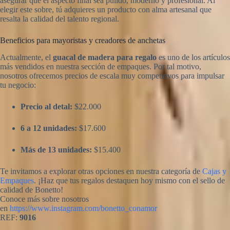
asegurar que el aspecto final sea pulido, moderno y profesional. Al
elegir este sobre, tú adquieres un producto con alma artesanal que
resalta la calidad del talento regional.
Beneficios para mayoristas y creadores de anchetas
Actualmente, el
guacal de madera para regalo
es uno de los artículos
más vendidos en nuestra sección de empaques. Por tal motivo,
nosotros ofrecemos precios de escala muy competitivos para impulsar
tu negocio:
Precio al detal:
$22.000
6 a 12 unidades:
$17.600
Más de 13 unidades:
$15.400
Te invitamos a explorar otras opciones en nuestra categoría de
Cajas y
Empaques
. ¡Haz que tus regalos destaquen hoy mismo con el sello de
calidad de Bonetto!
Conoce más sobre nosotros
en
https://www.instagram.com/bonetto_conamor
REF:
9016