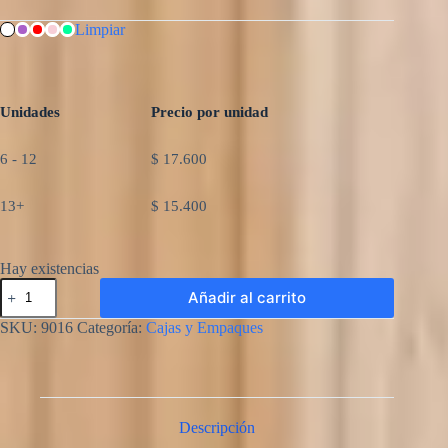
Limpiar
Unidades
Precio por unidad
6 - 12
$
17.600
13+
$
15.400
Hay existencias
Sobre
Añadir al carrito
Madera
Love
SKU:
9016
Categoría:
Cajas y Empaques
cantidad
Descripción