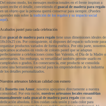
Del mismo modo, los mensajes motivacionales en el frente inspiran a
quien recibe el detalle, convirtiendo el
guacal de madera para regalo
en un objeto que la persona querrá conservar para siempre. (Puedes
aprender más sobre la
tradición de los regalos y su impacto social
aquí
).
Acabados pastel para cada celebración
Este
guacal de madera para regalo
tiene unas dimensiones ideales de
18x10x25 cm. Por consiguiente, tú dispones del espacio suficiente para
organizar productos variados de forma estética. Por otra parte, nosotros
aplicamos acabados en vinilo de colores pastel que se adaptan
perfectamente a celebraciones como San Valentín, el Día de la Madre o
aniversarios. Sin embargo, su versatilidad también permite usarlo en
cumpleaños o grados. En consecuencia, este producto se consolida
como una herramienta esencial para los emprendedores de la industria
de los detalles personalizados.
Nuestros artesanos fabrican calidad con esmero
En
Bonetto con Amor
, nosotros apoyamos directamente a nuestra
comunidad. Por esta razón,
nuestros artesanos locales ensamblan
manualmente cada guacal de madera para regalo
con una
dedicación absoluta. Ellos cuidan cada unión y cada color para