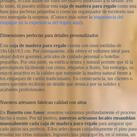
postales, lo cual añade un valor decorativo inmediato a tu detalle. Por
lo tanto, tú puedes utilizar esta
caja de madera para regalo
como una
base para anchetas pequeñas o como un organizador de escritorio una
vez entregada la sorpresa. (Conoce más sobre la
importancia del
empaque en la experiencia del regalo aquí
).
Dimensiones perfectas para detalles personalizados
Esta
caja de madera para regalo
cuenta con unas medidas de
18x14x19.5 cm. Por consiguiente, ella ofrece el volumen ideal para
alojar dulces gourmet, artículos de cuidado personal o botellas
pequeñas. Por otra parte, su estética neutra y natural permite que tú la
personalices fácilmente con cintas, etiquetas o flores. Sin embargo, su
mayor atractivo es la calidez que transmite la madera natural frente a
los empaques de cartón tradicionales. En consecuencia, tus clientes o
seres queridos recibirán un detalle que destaca por su solidez y
acabados profesionales.
Nuestros artesanos fabrican calidad con alma
En
Bonetto con Amor
, nosotros valoramos profundamente el proceso
hecho a mano. Por tal motivo,
nuestros artesanos locales ensamblan
manualmente cada caja de madera para regalo
para asegurar que
cada unión sea perfecta. Ellos seleccionan cuidadosamente el pino para
resaltar sus vetas naturales, logrando una pieza que es, en sí misma, un