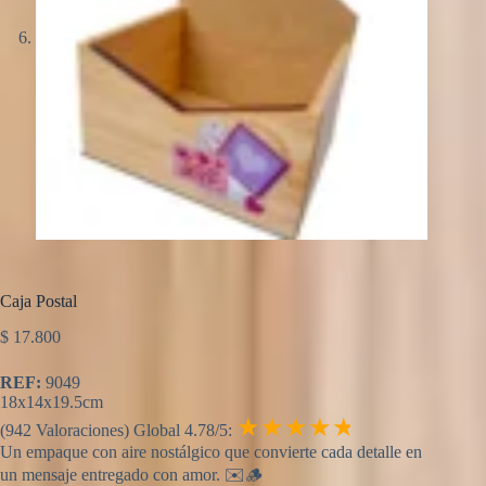
Caja Postal
$
17.800
REF:
9049
18x14x19.5cm
★★★★
★
(942 Valoraciones) Global 4.78/5:
Un empaque con aire nostálgico que convierte cada detalle en
un mensaje entregado con amor. ✉️🪵