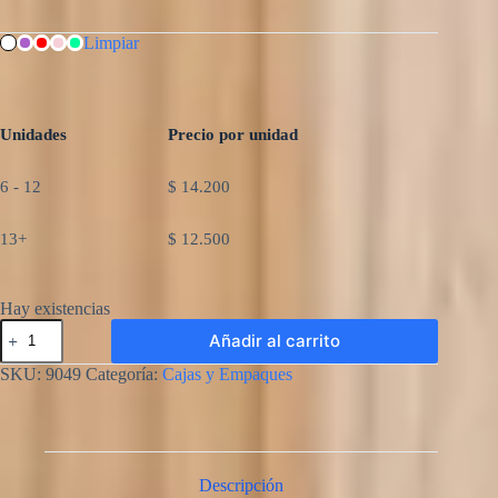
Limpiar
Unidades
Precio por unidad
6 - 12
$
14.200
13+
$
12.500
Hay existencias
Caja
Añadir al carrito
Postal
cantidad
SKU:
9049
Categoría:
Cajas y Empaques
Descripción