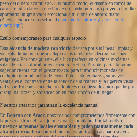
peso del dinero acumulado. Del mismo modo, el diseño en forma de
casa simboliza la construcción de un patrimonio o un proyecto familiar,
aportando un gran valor emocional a tu rutina de ahorro diario.
(Puedes conocer más sobre el
concepto del ahorro y la gestión del
dinero aquí
).
Estilo contemporáneo para cualquier espacio
Esta
alcancía de madera con vidrio
destaca por sus líneas limpias y
su acabado natural que se adapta a las tendencias decorativas más
exigentes. Por consiguiente, ella luce perfecta en oficinas modernas,
salas de estar o dormitorios de estilo nórdico. Por otra parte, la ranura
superior cuenta con el grosor exacto para introducir monedas de
cualquier denominación de forma fluida. Sin embargo, su mayor
ventaja es el contraste entre la solidez de la madera y la ligereza visual
del visor. En consecuencia, tú adquieres una pieza de autor que inspira
disciplina, orden y sofisticación en cada rincón de tu hogar.
Nuestros artesanos garantizan la excelencia manual
En
Bonetto con Amor
, nosotros nos comprometemos firmemente con
la preservación del trabajo artesanal colombiano. Por tal motivo,
nuestros artesanos locales ensamblan y pulen manualmente cada
alcancía de madera con vidrio
para garantizar un acabado suave al