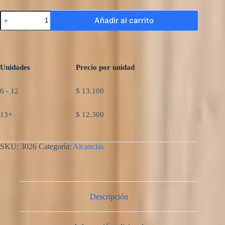
Alcancia
Añadir al carrito
Casa
Cristal
cantidad
Unidades
Precio por unidad
6 - 12
$
13.100
13+
$
12.300
SKU:
3026
Categoría:
Alcancias
Descripción